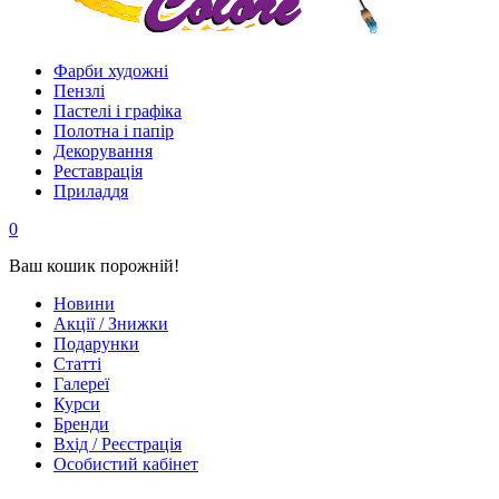
Фарби художні
Пензлі
Пастелі і графіка
Полотна і папір
Декорування
Реставрація
Приладдя
0
Ваш кошик порожній!
Новини
Акції / Знижки
Подарунки
Статті
Галереї
Курси
Бренди
Вхід / Реєстрація
Особистий кабінет