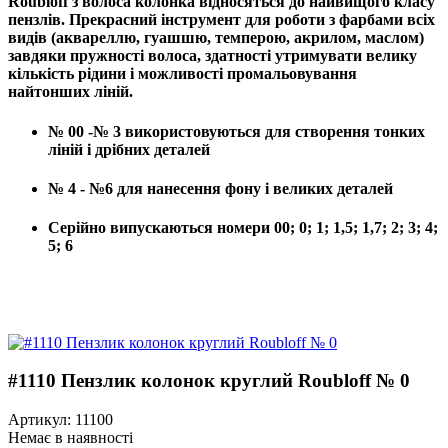
Roubloff з волоса колонка відносяться до найвищого класу
пензлів. Прекрасний інструмент для роботи з фарбами всіх
видів (аквареллю, гуашшю, темперою, акрилом, маслом)
завдяки пружності волоса, здатності утримувати велику
кількість рідини і можливості промальовування
найтонших ліній.
№ 00 -№ 3 використовуються для створення тонких
ліній і дрібних деталей
№ 4 - №6 для нанесення фону і великих деталей
Серійно випускаються номери 00; 0; 1; 1,5; 1,7; 2; 3; 4;
5; 6
#1110 Пензлик колонок круглий Roubloff № 0
Артикул: 11100
Немає в наявності