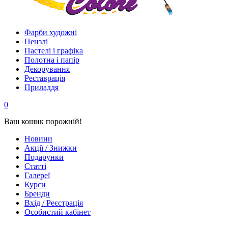
Фарби художні
Пензлі
Пастелі і графіка
Полотна і папір
Декорування
Реставрація
Приладдя
0
Ваш кошик порожній!
Новини
Акції / Знижки
Подарунки
Статті
Галереї
Курси
Бренди
Вхід / Реєстрація
Особистий кабінет