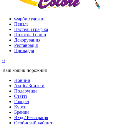
Фарби художні
Пензлі
Пастелі і графіка
Полотна і папір
Декорування
Реставрація
Приладдя
0
Ваш кошик порожній!
Новини
Акції / Знижки
Подарунки
Статті
Галереї
Курси
Бренди
Вхід / Реєстрація
Особистий кабінет