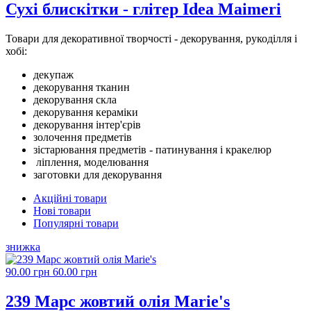
Сухі блискітки - глітер Idea Maimeri
Товари для декоративної творчості - декорування, рукоділля і
хобі:
декупаж
декорування тканин
декорування скла
декорування кераміки
декорування інтер'єрів
золочення предметів
зістарювання предметів - патинування і кракелюр
ліплення, моделювання
заготовки для декорування
Акційні товари
Нові товари
Популярні товари
знижка
90.00 грн
60.00 грн
239 Марс жовтий олія Marie's