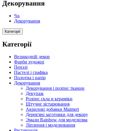
Декорування
%s
Декорування
Категорії
Категорії
Великодній декор
Фарби художні
Пензлі
Пастелі і графіка
Полотна і папір
Декорування
Декорування і розпис тканин
Декупаж
Розпис скла и кераміки
Штучне зістарювання
Акрилові добавки Maimeri
Дерев'яні заготовки для декору
Эмали Rainbow для моделизма
Ліплення і моделювання
Реставрація