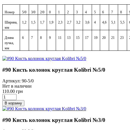
Номер
5/0
3/0
2/0
0
1
2
3
4
5
6
7
8
Ширина,
1,2
1,5
1,7
1,9
2,3
2,7
3,2
3,6
4
4,6
5,1
5,5
мм
Длина
6
7
8
9
11
13
15
17
19
20
21
23
пучка,
мм
#90 Кисть колонок круглая Kolibri №5/0
Артикул: 90-5/0
Нет в наличии
110.00 грн
В корзину
#90 Кисть колонок круглая Kolibri №3/0