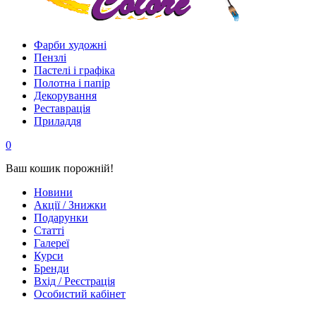
Фарби художні
Пензлі
Пастелі і графіка
Полотна і папір
Декорування
Реставрація
Приладдя
0
Ваш кошик порожній!
Новини
Акції / Знижки
Подарунки
Статті
Галереї
Курси
Бренди
Вхід / Реєстрація
Особистий кабінет