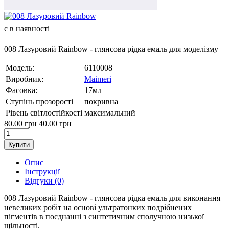
є в наявності
008 Лазуровий Rainbow - глянсова рідка емаль для моделізму
Модель:
6110008
Виробник:
Maimeri
Фасовка:
17мл
Ступінь прозорості
покривна
Рівень світлостійкості
максимальний
80.00 грн
40.00 грн
Купити
Опис
Інструкції
Відгуки (0)
008 Лазуровий Rainbow - глянсова рідка емаль для виконання
невеликих робіт на основі ультратонких подрібнених
пігментів в поєднанні з синтетичним сполучною низької
щільності.