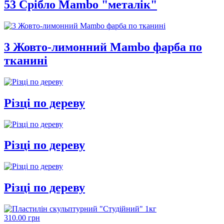
53 Срібло Mambo "металік"
3 Жовто-лимонний Mambo фарба по
тканині
Різці по дереву
Різці по дереву
Різці по дереву
310.00 грн