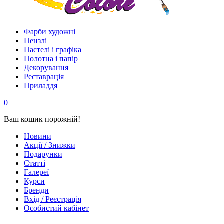
Фарби художні
Пензлі
Пастелі і графіка
Полотна і папір
Декорування
Реставрація
Приладдя
0
Ваш кошик порожній!
Новини
Акції / Знижки
Подарунки
Статті
Галереї
Курси
Бренди
Вхід / Реєстрація
Особистий кабінет