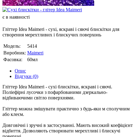
є в наявності
Гліттер Idea Maimeri - сухі, яскраві і сяючі блискітки для
створення мерехтливих і блискучих поверхонь
Модель:
5414
Виробник:
Maimeri
Фасовка:
60мл
Опис
Відгуки (0)
Гліттер Idea Maimeri - сухі блискітки, яскраві і сяючі.
Поліефірні лусочки з пофарбованими дзеркально-
відбиваючими світло поверхнями.
Гліттер можна змішувати практично з будь-яки м сполучним
або клеєм.
Довговічні і зручні в застосуванні. Мають високий коефіцієнт
відбиття. Дозволяють створювати мерехтливі і блискучі
поверхні.