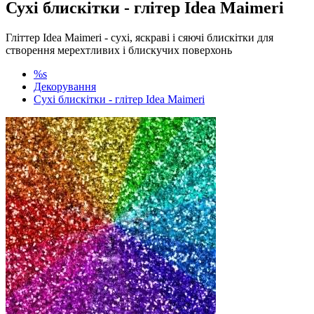
Сухі блискітки - глітер Idea Maimeri
Гліттер Idea Maimeri - сухі, яскраві і сяючі блискітки для
створення мерехтливих і блискучих поверхонь
%s
Декорування
Сухі блискітки - глітер Idea Maimeri