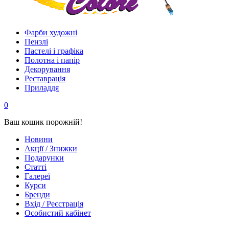
Фарби художні
Пензлі
Пастелі і графіка
Полотна і папір
Декорування
Реставрація
Приладдя
0
Ваш кошик порожній!
Новини
Акції / Знижки
Подарунки
Статті
Галереї
Курси
Бренди
Вхід / Реєстрація
Особистий кабінет