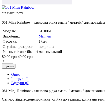
є в наявності
061 Мідь Rainbow - глянсова рідка емаль "металік" для моделізм
Модель:
6110061
Виробник:
Maimeri
Фасовка:
17мл
Ступінь прозорості
покривна
Рівень світлостійкості
максимальний
80.00 грн
40.00 грн
Купити
Опис
Інструкції
Відгуки (0)
061 Мідь Rainbow - глянсова рідка емаль "металік" для викона
Cвітлостійка водонепроникна, стійка до великих коливань темпе