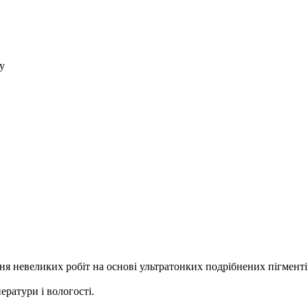
у
ння невеликих робіт на основі ультратонких подрібнених пігмент
ратури і вологості.