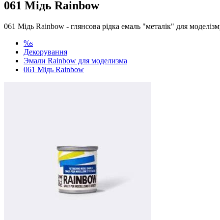
061 Мідь Rainbow
061 Мідь Rainbow - глянсова рідка емаль "металік" для моделізм
%s
Декорування
Эмали Rainbow для моделизма
061 Мідь Rainbow