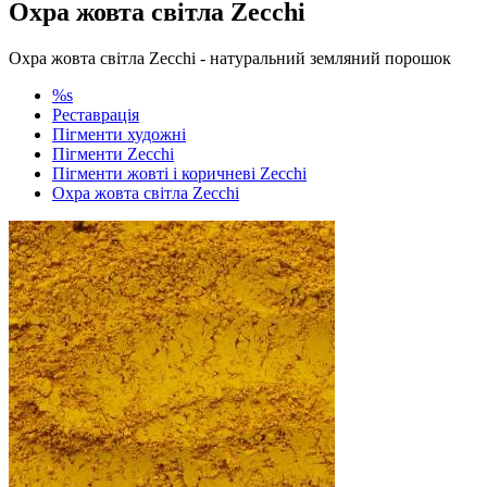
Охра жовта світла Zecchi
Охра жовта світла Zecchi - натуральний земляний порошок
%s
Реставрація
Пігменти художні
Пігменти Zecchi
Пігменти жовті і коричневі Zecchi
Охра жовта світла Zecchi