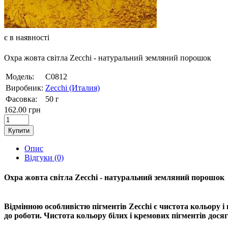
є в наявності
Охра жовта світла Zecchi - натуральний земляний порошок
Модель:
С0812
Виробник:
Zecchi (Италия)
Фасовка:
50 г
162.00 грн
Купити
Опис
Відгуки (0)
Охра жовта світла Zecchi - натуральний земляний порошок
Відмінною особливістю пігментів Zecchi є чистота кольору і
до роботи. Чистота кольору білих і кремових пігментів дос