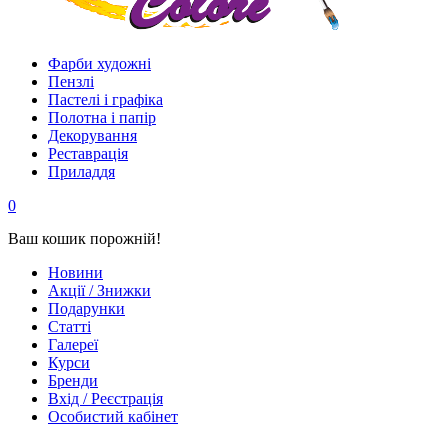
Фарби художні
Пензлі
Пастелі і графіка
Полотна і папір
Декорування
Реставрація
Приладдя
0
Ваш кошик порожній!
Новини
Акції / Знижки
Подарунки
Статті
Галереї
Курси
Бренди
Вхід / Реєстрація
Особистий кабінет