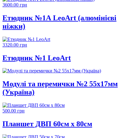
3600.00 грн
Етюдник №1А LeoArt (алюмінієві
ніжки)
3320.00 грн
Етюдник №1 LeoArt
Модулі та перемички №2 55х17мм
(Україна)
500.00 грн
Планшет ДВП 60см х 80см