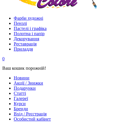
Фарби художні
Пензлі
Пастелі і графіка
Полотна і папір
Декорування
Реставрація
Приладдя
0
Ваш кошик порожній!
Новини
Акції / Знижки
Подарунки
Статті
Галереї
Курси
Бренди
Вхід / Реєстрація
Особистий кабінет