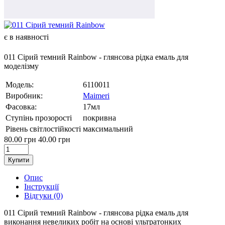
є в наявності
011 Сірий темний Rainbow - глянсова рідка емаль для
моделізму
Модель:
6110011
Виробник:
Maimeri
Фасовка:
17мл
Ступінь прозорості
покривна
Рівень світлостійкості
максимальний
80.00 грн
40.00 грн
Купити
Опис
Інструкції
Відгуки (0)
011 Сірий темний Rainbow - глянсова рідка емаль для
виконання невеликих робіт на основі ультратонких