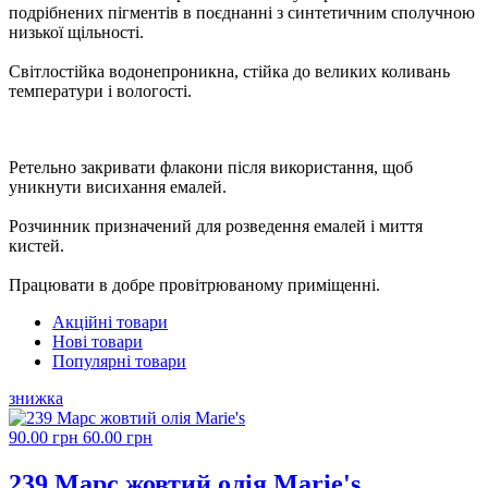
подрібнених пігментів в поєднанні з синтетичним сполучною
низької щільності.
Cвітлостійка водонепроникна, стійка до великих коливань
температури і вологості.
Ретельно закривати флакони після використання, щоб
уникнути висихання емалей.
Розчинник призначений для розведення емалей і миття
кистей.
Працювати в добре провітрюваному приміщенні.
Акційні товари
Нові товари
Популярні товари
знижка
90.00 грн
60.00 грн
239 Марс жовтий олія Marie's