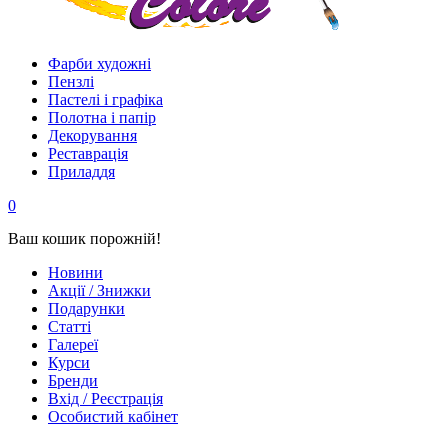
Фарби художні
Пензлі
Пастелі і графіка
Полотна і папір
Декорування
Реставрація
Приладдя
0
Ваш кошик порожній!
Новини
Акції / Знижки
Подарунки
Статті
Галереї
Курси
Бренди
Вхід / Реєстрація
Особистий кабінет