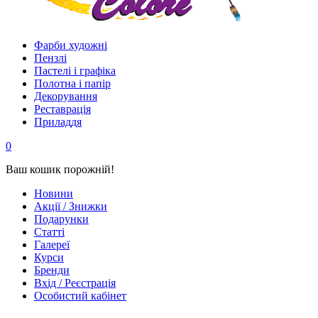
Фарби художні
Пензлі
Пастелі і графіка
Полотна і папір
Декорування
Реставрація
Приладдя
0
Ваш кошик порожній!
Новини
Акції / Знижки
Подарунки
Статті
Галереї
Курси
Бренди
Вхід / Реєстрація
Особистий кабінет