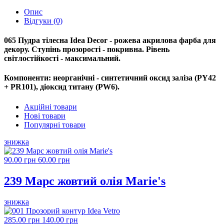
Опис
Відгуки (0)
065 Пудра тілесна Idea Decor - рожева акрилова фарба для
декору. Ступінь прозорості - покривна. Рівень
світлостійкості - максимальний.
Компоненти: неорганічні - синтетичний оксид заліза (PY42
+ PR101), діоксид титану (PW6).
Акційні товари
Нові товари
Популярні товари
знижка
90.00 грн
60.00 грн
239 Марс жовтий олія Marie's
знижка
285.00 грн
140.00 грн