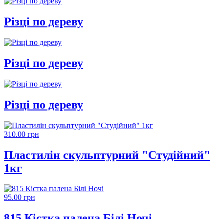
Різці по дереву
Різці по дереву
Різці по дереву
310.00 грн
Пластилін скульптурний "Студійний"
1кг
95.00 грн
815 Кістка палена Білі Ночі