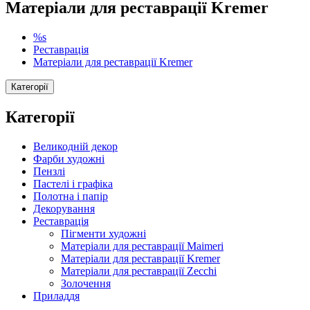
Матеріали для реставрації Kremer
%s
Реставрація
Матеріали для реставрації Kremer
Категорії
Категорії
Великодній декор
Фарби художні
Пензлі
Пастелі і графіка
Полотна і папір
Декорування
Реставрація
Пігменти художні
Матеріали для реставрації Maimeri
Матеріали для реставрації Kremer
Матеріали для реставрації Zecchi
Золочення
Приладдя