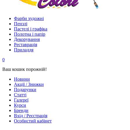
Фарби художні
Пензлі
Пастелі і графіка
Полотна і папір
Декорування
Реставрація
Приладдя
0
Ваш кошик порожній!
Новини
Акції / Знижки
Подарунки
Статті
Галереї
Курси
Бренди
Вхід / Реєстрація
Особистий кабінет