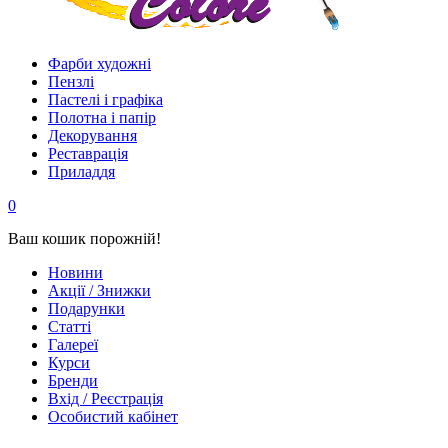
Фарби художні
Пензлі
Пастелі і графіка
Полотна і папір
Декорування
Реставрація
Приладдя
0
Ваш кошик порожній!
Новини
Акції / Знижки
Подарунки
Статті
Галереї
Курси
Бренди
Вхід / Реєстрація
Особистий кабінет