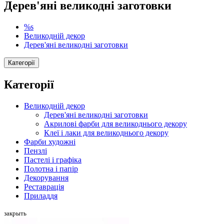
Дерев'яні великодні заготовки
%s
Великодній декор
Дерев'яні великодні заготовки
Категорії
Категорії
Великодній декор
Дерев'яні великодні заготовки
Акрилові фарби для великоднього декору
Клеї і лаки для великоднього декору
Фарби художні
Пензлі
Пастелі і графіка
Полотна і папір
Декорування
Реставрація
Приладдя
закрыть