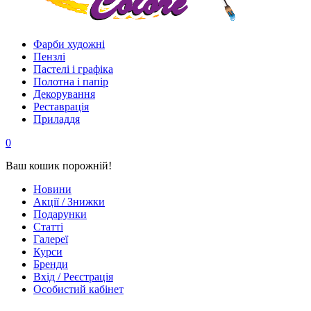
Фарби художні
Пензлі
Пастелі і графіка
Полотна і папір
Декорування
Реставрація
Приладдя
0
Ваш кошик порожній!
Новини
Акції / Знижки
Подарунки
Статті
Галереї
Курси
Бренди
Вхід / Реєстрація
Особистий кабінет