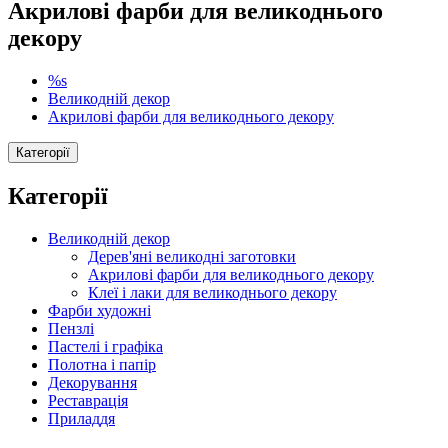
Акрилові фарби для великоднього
декору
%s
Великодній декор
Акрилові фарби для великоднього декору
Категорії
Категорії
Великодній декор
Дерев'яні великодні заготовки
Акрилові фарби для великоднього декору
Клеї і лаки для великоднього декору
Фарби художні
Пензлі
Пастелі і графіка
Полотна і папір
Декорування
Реставрація
Приладдя