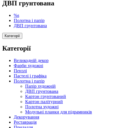
ДВП грунтована
%s
Полотна і папір
ДВП грунтована
Категорії
Категорії
Великодній декор
Фарби художні
Пензлі
Пастелі і графіка
Полотна і папір
Папір художній
ДВП грунтована
Картон грунтований
Картон палітурний
Полотна художні
Модульні планки для підрамників
Декорування
Реставрація
Приладдя