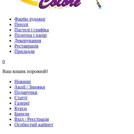
Фарби художні
Пензлі
Пастелі і графіка
Полотна і папір
Декорування
Реставрація
Приладдя
0
Ваш кошик порожній!
Новини
Акції / Знижки
Подарунки
Статті
Галереї
Курси
Бренди
Вхід / Реєстрація
Особистий кабінет